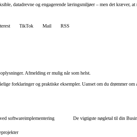
sible, datadrevne og engagerende læringsmiljøer – men det kræver, at m
terest
TikTok
Mail
RSS
e oplysninger. Afmelding er mulig når som helst.
elige forklaringer og praktiske eksempler. Uanset om du drømmer om at
r ved softwareimplementering
De vigtigste nøgletal til din Busi
eprojekter