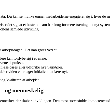
r data. Du kan se, hvilke emner medarbejderne engagerer sig i, hvor de 
iser det sig, at et bestemt team har brug for mere træning i et nyt system
tionens samlede udvikling.
s i arbejdsdagen. Det kan gøres ved at:
ere kan fordybe sig i et emne.
ættes i praksis.
løse cases eller udforske nye værktøjer.
r viden eller tager initiativ til at lære nyt.
og kvaliteten af arbejdet.
 – og menneskelig
g mennesker, der skaber udviklingen. Den mest succesfulde kompetenceud