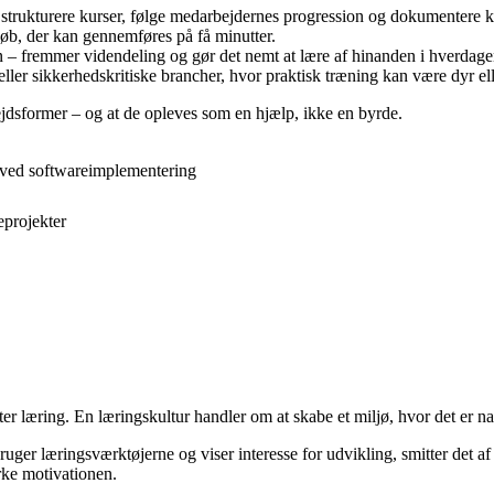
 strukturere kurser, følge medarbejdernes progression og dokumentere 
løb, der kan gennemføres på få minutter.
 – fremmer videndeling og gør det nemt at lære af hinanden i hverdage
 eller sikkerhedskritiske brancher, hvor praktisk træning kan være dyr ell
ejdsformer – og at de opleves som en hjælp, ikke en byrde.
r ved softwareimplementering
eprojekter
er læring. En læringskultur handler om at skabe et miljø, hvor det er nat
bruger læringsværktøjerne og viser interesse for udvikling, smitter det 
yrke motivationen.