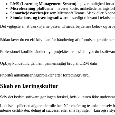
LMS (Learning Management System)
– giver mulighed for at
Microlearning-platforme
– leverer korte, målrettede læringsfor
Samarbejdsværktøjer
som Microsoft Teams, Slack eller Notion
Simulations- og træningssoftware
– særligt relevant i tekniske
Det vigtigste er, at værktøjerne passer til medarbejdernes behov og arb
Sådan laver du en effektiv plan for håndtering af uforudsete probleme
Professionel konflikthåndtering i projektteams – sådan gør du i softwar
Opbyg kundetillid gennem gennemsigtig brug af CRM-data
Prioritér automatiseringsprojekter efter forretningsværdi
Skab en læringskultur
Selv det bedste software gør ingen forskel, hvis kulturen ikke understøtt
Ledelsen spiller en afgørende rolle her. Når chefer og teamledere selv 
interne certifikater, deling af succeser eller små fejringer – kan også st