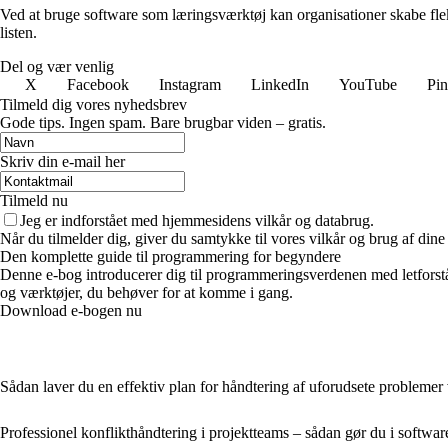
Ved at bruge software som læringsværktøj kan organisationer skabe flek
listen.
Del og vær venlig
X
Facebook
Instagram
LinkedIn
YouTube
Pin
Tilmeld dig vores nyhedsbrev
Gode tips. Ingen spam. Bare brugbar viden – gratis.
Skriv din e-mail her
Tilmeld nu
Jeg er indforstået med hjemmesidens vilkår og databrug.
Når du tilmelder dig, giver du samtykke til vores vilkår og brug af din
Den komplette guide til programmering for begyndere
Denne e-bog introducerer dig til programmeringsverdenen med letforstå
og værktøjer, du behøver for at komme i gang.
Download e-bogen nu
Sådan laver du en effektiv plan for håndtering af uforudsete probleme
Professionel konflikthåndtering i projektteams – sådan gør du i softwar