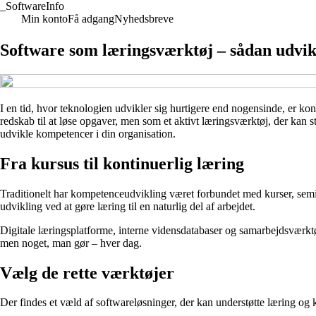
_
SoftwareInfo
Min konto
Få adgang
Nyhedsbreve
Software som læringsværktøj – sådan udvik
I en tid, hvor teknologien udvikler sig hurtigere end nogensinde, er ko
redskab til at løse opgaver, men som et aktivt læringsværktøj, der kan 
udvikle kompetencer i din organisation.
Fra kursus til kontinuerlig læring
Traditionelt har kompetenceudvikling været forbundet med kurser, semin
udvikling ved at gøre læring til en naturlig del af arbejdet.
Digitale læringsplatforme, interne vidensdatabaser og samarbejdsværktøj
men noget, man gør – hver dag.
Vælg de rette værktøjer
Der findes et væld af softwareløsninger, der kan understøtte læring og