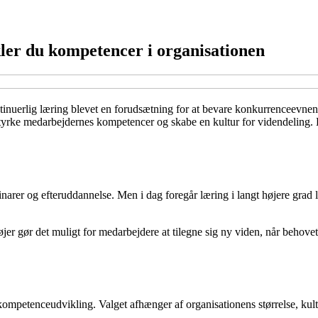
ler du kompetencer i organisationen
ntinuerlig læring blevet en forudsætning for at bevare konkurrenceevnen.
styrke medarbejdernes kompetencer og skabe en kultur for videndeling. He
arer og efteruddannelse. Men i dag foregår læring i langt højere grad 
er gør det muligt for medarbejdere at tilegne sig ny viden, når behovet 
 kompetenceudvikling. Valget afhænger af organisationens størrelse, kul