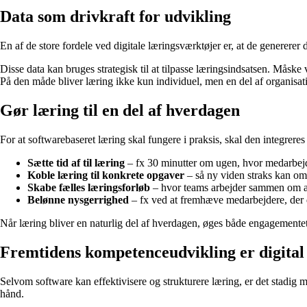
Data som drivkraft for udvikling
En af de store fordele ved digitale læringsværktøjer er, at de generere
Disse data kan bruges strategisk til at tilpasse læringsindsatsen. Måske v
På den måde bliver læring ikke kun individuel, men en del af organisa
Gør læring til en del af hverdagen
For at softwarebaseret læring skal fungere i praksis, skal den integrere
Sætte tid af til læring
– fx 30 minutter om ugen, hvor medarbejd
Koble læring til konkrete opgaver
– så ny viden straks kan oms
Skabe fælles læringsforløb
– hvor teams arbejder sammen om at 
Belønne nysgerrighed
– fx ved at fremhæve medarbejdere, der dele
Når læring bliver en naturlig del af hverdagen, øges både engagementet 
Fremtidens kompetenceudvikling er digital
Selvom software kan effektivisere og strukturere læring, er det stadi
hånd.