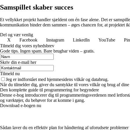
Samspillet skaber succes
Et vellykket projekt handler sjældent om én fase alene. Det er samspill
kommunikation binder dem sammen – øges chancen for, at projektet ikk
Del og vær venlig
X
Facebook
Instagram
LinkedIn
YouTube
Pin
Tilmeld dig vores nyhedsbrev
Gode tips. Ingen spam. Bare brugbar viden – gratis.
Skriv din e-mail her
Tilmeld nu
Jeg er indforstået med hjemmesidens vilkår og databrug.
Når du tilmelder dig, giver du samtykke til vores vilkår og brug af din
Den komplette guide til programmering for begyndere
Denne e-bog introducerer dig til programmeringsverdenen med letforstå
og værktøjer, du behøver for at komme i gang.
Download e-bogen nu
Sådan laver du en effektiv plan for håndtering af uforudsete probleme