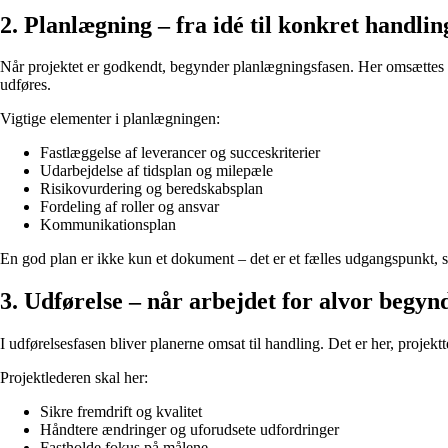
2. Planlægning – fra idé til konkret handlin
Når projektet er godkendt, begynder planlægningsfasen. Her omsættes id
udføres.
Vigtige elementer i planlægningen:
Fastlæggelse af leverancer og succeskriterier
Udarbejdelse af tidsplan og milepæle
Risikovurdering og beredskabsplan
Fordeling af roller og ansvar
Kommunikationsplan
En god plan er ikke kun et dokument – det er et fælles udgangspunkt, so
3. Udførelse – når arbejdet for alvor begyn
I udførelsesfasen bliver planerne omsat til handling. Det er her, proje
Projektlederen skal her:
Sikre fremdrift og kvalitet
Håndtere ændringer og uforudsete udfordringer
Fastholde fokus på målene