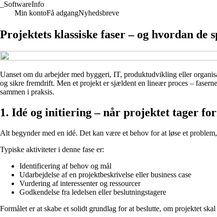
_
SoftwareInfo
Min konto
Få adgang
Nyhedsbreve
Projektets klassiske faser – og hvordan de 
Uanset om du arbejder med byggeri, IT, produktudvikling eller organisat
og sikre fremdrift. Men et projekt er sjældent en lineær proces – fasern
sammen i praksis.
1. Idé og initiering – når projektet tager fo
Alt begynder med en idé. Det kan være et behov for at løse et problem,
Typiske aktiviteter i denne fase er:
Identificering af behov og mål
Udarbejdelse af en projektbeskrivelse eller business case
Vurdering af interessenter og ressourcer
Godkendelse fra ledelsen eller beslutningstagere
Formålet er at skabe et solidt grundlag for at beslutte, om projektet skal