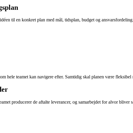
gsplan
éen til en konkret plan med mål, tidsplan, budget og ansvarsfordeling. 
m hele teamet kan navigere efter. Samtidig skal planen være fleksibel n
der
ktteamet producerer de aftalte leverancer, og samarbejdet for alvor bliv