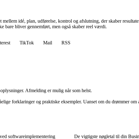
et mellem idé, plan, udførelse, kontrol og afslutning, der skaber resul
e bare bliver gennemført, men også skaber reel værdi.
terest
TikTok
Mail
RSS
e oplysninger. Afmelding er mulig når som helst.
elige forklaringer og praktiske eksempler. Uanset om du drømmer om at
r ved softwareimplementering
De vigtigste nøgletal til din Busi