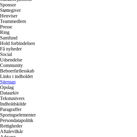
Sponsor
Støttegiver
Henviser
Teammedlem
Presse
Ring
Samfund
Hold forbindelsen
Få nyheder
Social
Udsendelse
Community
Beboerfællesskab
Links i indholdet
Sitemap
Opslag
Dataarkiv
Tekstunivers
Indholdskilde
Paragraffer
Sporingselementer
Persondatapolitik
Rettigheder
Aftalevilkår
Adgang