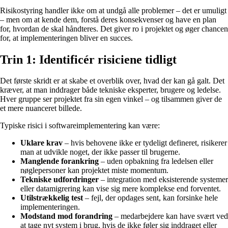
Risikostyring handler ikke om at undgå alle problemer – det er umuligt
– men om at kende dem, forstå deres konsekvenser og have en plan
for, hvordan de skal håndteres. Det giver ro i projektet og øger chancen
for, at implementeringen bliver en succes.
Trin 1: Identificér risiciene tidligt
Det første skridt er at skabe et overblik over, hvad der kan gå galt. Det
kræver, at man inddrager både tekniske eksperter, brugere og ledelse.
Hver gruppe ser projektet fra sin egen vinkel – og tilsammen giver de
et mere nuanceret billede.
Typiske risici i softwareimplementering kan være:
Uklare krav
– hvis behovene ikke er tydeligt defineret, risikerer
man at udvikle noget, der ikke passer til brugerne.
Manglende forankring
– uden opbakning fra ledelsen eller
nøglepersoner kan projektet miste momentum.
Tekniske udfordringer
– integration med eksisterende systemer
eller datamigrering kan vise sig mere komplekse end forventet.
Utilstrækkelig test
– fejl, der opdages sent, kan forsinke hele
implementeringen.
Modstand mod forandring
– medarbejdere kan have svært ved
at tage nyt system i brug, hvis de ikke føler sig inddraget eller