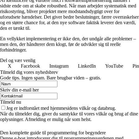
At identificere og vurdere risici i softwareimplementering handler i
sidste ende om at skabe robusthed. Når man arbejder systematisk med
risikostyring, bliver projektet mere modstandsdygtigt over for
uforudsete hændelser. Det giver bedre beslutninger, færre overraskelser
og en større chance for, at den nye software faktisk leverer den værdi,
den er tænkt til.
En vellykket implementering er ikke den, der undgår alle problemer –
men den, der håndterer dem klogt, før de udvikler sig til reelle
forhindringer.
Del og vær venlig
X
Facebook
Instagram
LinkedIn
YouTube
Pin
Tilmeld dig vores nyhedsbrev
Gode tips. Ingen spam. Bare brugbar viden – gratis.
Skriv din e-mail her
Tilmeld nu
Jeg er indforstået med hjemmesidens vilkår og databrug.
Når du tilmelder dig, giver du samtykke til vores vilkår og brug af dine
oplysninger. Afmelding er mulig når som helst.
Den komplette guide til programmering for begyndere
Denne e-bog introducerer dig til programmeringsverdenen med