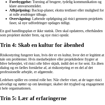
Forebyggelse:
Træning af brugere, tydelig kommunikation og
klare ansvarsområder.
Afhjælpning:
Backup-planer, ekstra testfaser eller mulighed for
at rulle ændringer tilbage.
Overvågning:
Løbende opfølgning på risici gennem projektets
faser, så nye udfordringer opdages tidligt.
En god handlingsplan er ikke statisk. Den skal opdateres, efterhånden
som projektet skrider frem, og nye risici opstår.
Trin 4: Skab en kultur for åbenhed
Risikostyring fungerer kun, hvis der er en kultur, hvor det er legitimt at
tale om problemer. Hvis medarbejdere eller projektledere frygter at
blive bebrejdet, vil risici ofte blive skjult, indtil det er for sent. En åben
dialog og en fælles forståelse af, at risikostyring er en del af det
professionelle arbejde, er afgørende.
Ledelsen spiller en central rolle her. Når chefer viser, at de tager risici
alvorligt og støtter op om løsninger, skaber det tryghed og engagement
i hele organisationen.
Trin 5: Lær af erfaringerne