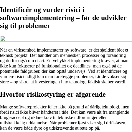
Identificér og vurder risici i
softwareimplementering – før de udvikler
sig til problemer
Når en virksomhed implementerer ny software, er det sjældent blot et
teknisk projekt. Det handler om mennesker, processer og forandring –
og derfor også om risici. En vellykket implementering kræver, at man
ikke kun fokuserer på funktionalitet og deadlines, men også på de
potentielle faldgruber, der kan opstå undervejs. Ved at identificere og
vurdere risici tidligt kan man forebygge problemer, før de vokser sig
store – og sikre, at investeringen i ny teknologi faktisk skaber værdi.
Hvorfor risikostyring er afgørende
Mange softwareprojekter fejler ikke på grund af dårlig teknologi, men
fordi risici ikke bliver håndteret i tide. Det kan være alt fra manglende
brugeraccept og uklare krav til tekniske udfordringer eller
utilstrækkelig uddannelse. Når problemer først viser sig i driftsfasen,
kan de være både dyre og tidskrævende at rette op på.