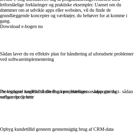
letforståelige forklaringer og praktiske eksempler. Uanset om du
drømmer om at udvikle apps eller websites, vil du finde de
grundlæggende koncepter og værktøjer, du behøver for at komme i
gang.
Download e-bogen nu
Sådan laver du en effektiv plan for håndtering af uforudsete problemer
ved softwareimplementering
Professionel konflikthåndtering i projektteams – sådan gør du i
De vigtigste nøgletal til din Business Intelligence-rapportering – sådan
softwareprojekter
vælger du de rette
Opbyg kundetillid gennem gennemsigtig brug af CRM-data